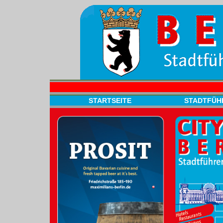
STARTSEITE
STADTFÜH